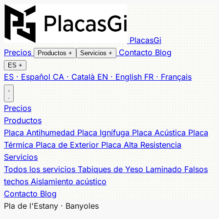
PlacasGi
Precios
Contacto
Blog
Productos
+
Servicios
+
ES
+
ES · Español
CA · Català
EN · English
FR · Français
Todos los productos
Todos los servicios
Tabiques
Placa Antihumedad
Falsos techos
Placa Ignífuga
Aislamiento
Precios
Placa Acústica
acústico
Insonorización dormitorio
Placa Térmica
Placa de Exterior
Aquapanel exterior
Placa
Productos
Alta Resistencia
Reformas llave en mano
Muebles a Medida
Placa Antihumedad
Placa Ignífuga
Placa Acústica
Placa
Cobertura local
Térmica
Placa de Exterior
Placa Alta Resistencia
Banyoles
Salt
Sarrià de Ter
Cassà de la Selva
Figueres
Servicios
Olot
Palafrugell
Palamós
Sant Feliu de Guíxols
Platja
Todos los servicios
Tabiques de Yeso Laminado
Falsos
d'Aro
Lloret de Mar
Roses
techos
Aislamiento acústico
Contacto
Blog
Pla de l'Estany · Banyoles