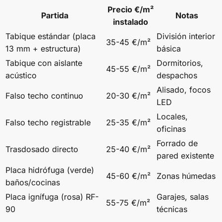
Precio €/m²
Partida
Notas
instalado
Tabique estándar (placa
División interior
35-45 €/m²
13 mm + estructura)
básica
Tabique con aislante
Dormitorios,
45-55 €/m²
acústico
despachos
Alisado, focos
Falso techo continuo
20-30 €/m²
LED
Locales,
Falso techo registrable
25-35 €/m²
oficinas
Forrado de
Trasdosado directo
25-40 €/m²
pared existente
Placa hidrófuga (verde)
45-60 €/m²
Zonas húmedas
baños/cocinas
Placa ignífuga (rosa) RF-
Garajes, salas
55-75 €/m²
90
técnicas