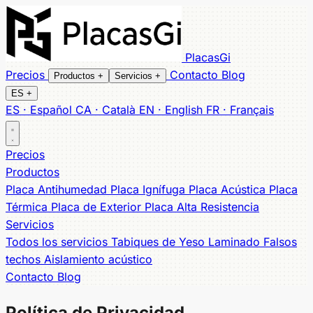
PlacasGi
Precios
Contacto
Blog
Productos
+
Servicios
+
ES
+
ES · Español
CA · Català
EN · English
FR · Français
Todos los productos
Todos los servicios
Tabiques
Placa Antihumedad
Falsos techos
Placa Ignífuga
Aislamiento
Precios
Placa Acústica
acústico
Insonorización dormitorio
Placa Térmica
Placa de Exterior
Aquapanel exterior
Placa
Productos
Alta Resistencia
Reformas llave en mano
Muebles a Medida
Placa Antihumedad
Placa Ignífuga
Placa Acústica
Placa
Cobertura local
Térmica
Placa de Exterior
Placa Alta Resistencia
Banyoles
Salt
Sarrià de Ter
Cassà de la Selva
Figueres
Servicios
Olot
Palafrugell
Palamós
Sant Feliu de Guíxols
Platja
Todos los servicios
Tabiques de Yeso Laminado
Falsos
d'Aro
Lloret de Mar
Roses
techos
Aislamiento acústico
Contacto
Blog
Política de Privacidad