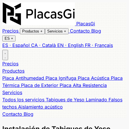
PlacasGi
Precios
Contacto
Blog
Productos
+
Servicios
+
ES
+
ES · Español
CA · Català
EN · English
FR · Français
Todos los productos
Todos los servicios
Tabiques
Placa Antihumedad
Falsos techos
Placa Ignífuga
Aislamiento
Precios
Placa Acústica
acústico
Insonorización dormitorio
Placa Térmica
Placa de Exterior
Aquapanel exterior
Placa
Productos
Alta Resistencia
Reformas llave en mano
Muebles a Medida
Placa Antihumedad
Placa Ignífuga
Placa Acústica
Placa
Cobertura local
Térmica
Placa de Exterior
Placa Alta Resistencia
Banyoles
Salt
Sarrià de Ter
Cassà de la Selva
Figueres
Servicios
Olot
Palafrugell
Palamós
Sant Feliu de Guíxols
Platja
Todos los servicios
Tabiques de Yeso Laminado
Falsos
d'Aro
Lloret de Mar
Roses
techos
Aislamiento acústico
Contacto
Blog
Instalación de
Tabiques de Yeso