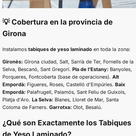
💡 Cobertura en la provincia de
Girona
Instalamos
tabiques de yeso laminado
en toda la zona:
Gironès:
Girona ciudad, Salt, Sarrià de Ter, Fornells de la
Selva, Bescanó, Sant Gregori.
Pla de l'Estany:
Banyoles,
Porqueres, Fontcoberta (base de operaciones).
Alt
Empordà:
Figueres, Roses, Castelló d'Empúries.
Baix
Empordà:
Palafrugell, Palamós, Sant Feliu de Guíxols,
Platja d'Aro.
La Selva:
Blanes, Lloret de Mar, Santa
Coloma de Farners.
Garrotxa:
Olot, Besalú.
¿Qué son Exactamente los
Tabiques
de Yeso Laminado
?