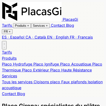
PlacasGi
Tarifs
Contact
Blog
Produits
+
Services
+
FR
+
ES · Español
CA · Català
EN · English
FR · Français
Tous les produits
Tous les services
Hydrofuge
Cloisons
Faux plafonds
Ignifuge
Acoustique
Isolation
Tarifs
Thermique
acoustique
Extérieur
Haute Résistance
Produits
Placo Hydrofuge
Placo Ignifuge
Placo Acoustique
Placo
Thermique
Placo Extérieur
Placo Haute Résistance
Services
Tous les services
Cloisons placo
Faux plafonds
Isolation
acoustique
Contact
Blog
Placo Girona:
spécialistes du plâtre