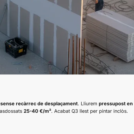
,
sense recàrrec de desplaçament
. Lliurem
pressupost en
trasdossats
25-40 €/m²
. Acabat Q3 llest per pintar inclòs.