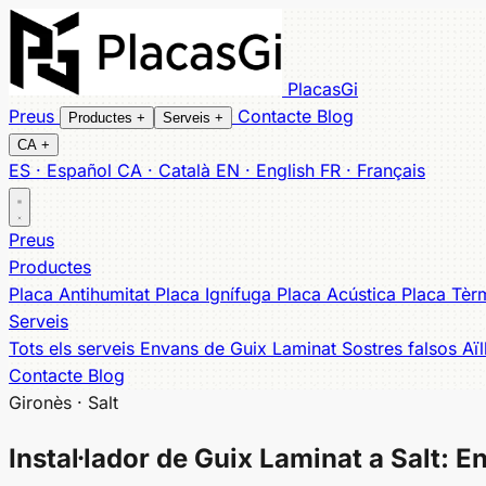
PlacasGi
Preus
Contacte
Blog
Productes
+
Serveis
+
CA
+
ES · Español
CA · Català
EN · English
FR · Français
Tots els productes
Tots els serveis
Envans
Placa Antihumitat
Sostres falsos
Placa Ignífuga
Aïllament acústic
Placa
In
Preus
Cobertura local
Productes
Banyoles
Salt
Sarrià de Ter
Cassà de la Selva
Figueres
Ol
Placa Antihumitat
Placa Ignífuga
Placa Acústica
Placa Tèr
Serveis
Tots els serveis
Envans de Guix Laminat
Sostres falsos
Aï
Contacte
Blog
Gironès · Salt
Instal·lador de
Guix Laminat a Salt
: E