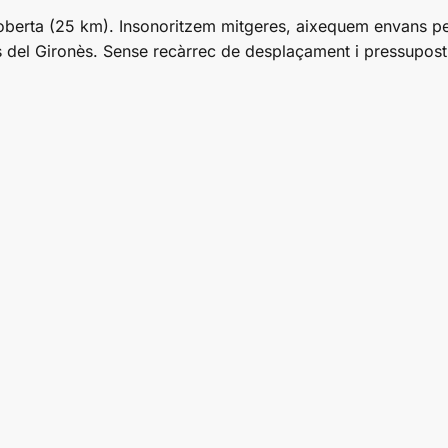
erta (25 km). Insonoritzem mitgeres, aixequem envans per 
cs del Gironès. Sense recàrrec de desplaçament i pressupos