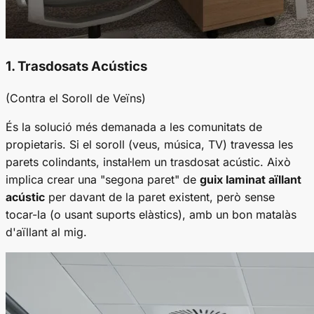
1. Trasdosats Acústics
(Contra el Soroll de Veïns)
És la solució més demanada a les comunitats de
propietaris. Si el soroll (veus, música, TV) travessa les
parets colindants, instal·lem un trasdosat acústic. Això
implica crear una "segona paret" de
guix laminat aïllant
acústic
per davant de la paret existent, però sense
tocar-la (o usant suports elàstics), amb un bon matalàs
d'aïllant al mig.