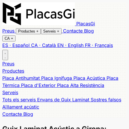
PlacasGi
Preus
Contacte
Blog
Productes
+
Serveis
+
CA
+
ES · Español
CA · Català
EN · English
FR · Français
Tots els productes
Tots els serveis
Envans
Placa Antihumitat
Sostres falsos
Placa Ignífuga
Aïllament acústic
Placa
Preus
Acústica
Insonorització dormitori
Placa Tèrmica
Placa d'Exterior
Aquapanel exterior
Placa Alta
Reformes
Productes
Resistència
claus en mà
Mobles a Mida
Placa Antihumitat
Placa Ignífuga
Placa Acústica
Placa
Cobertura local
Tèrmica
Placa d'Exterior
Placa Alta Resistència
Banyoles
Salt
Sarrià de Ter
Cassà de la Selva
Figueres
Serveis
Olot
Palafrugell
Palamós
Sant Feliu de Guíxols
Platja
Tots els serveis
Envans de Guix Laminat
Sostres falsos
d'Aro
Lloret de Mar
Roses
Aïllament acústic
Contacte
Blog
Guix Laminat Acústic a Girona: