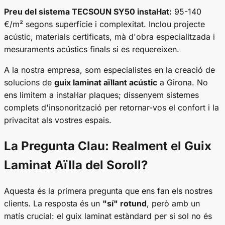
Preu del sistema TECSOUN SY50 instal·lat:
95-140
€/m² segons superfície i complexitat. Inclou projecte
acústic, materials certificats, mà d'obra especialitzada i
mesuraments acústics finals si es requereixen.
A la nostra empresa, som especialistes en la creació de
solucions de
guix laminat aïllant acústic
a Girona. No
ens limitem a instal·lar plaques; dissenyem sistemes
complets d'insonorització per retornar-vos el confort i la
privacitat als vostres espais.
La Pregunta Clau: Realment el Guix
Laminat Aïlla del Soroll?
Aquesta és la primera pregunta que ens fan els nostres
clients. La resposta és un
"sí" rotund
, però amb un
matís crucial: el guix laminat estàndard per si sol no és