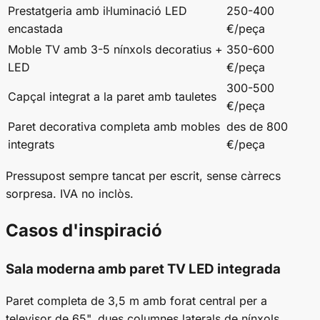
Prestatgeria amb il·luminació LED
250-400
encastada
€/peça
Moble TV amb 3-5 nínxols decoratius +
350-600
LED
€/peça
300-500
Capçal integrat a la paret amb tauletes
€/peça
Paret decorativa completa amb mobles
des de 800
integrats
€/peça
Pressupost sempre tancat per escrit, sense càrrecs
sorpresa. IVA no inclòs.
Casos d'inspiració
Sala moderna amb paret TV LED integrada
Paret completa de 3,5 m amb forat central per a
televisor de 65", dues columnes laterals de nínxols