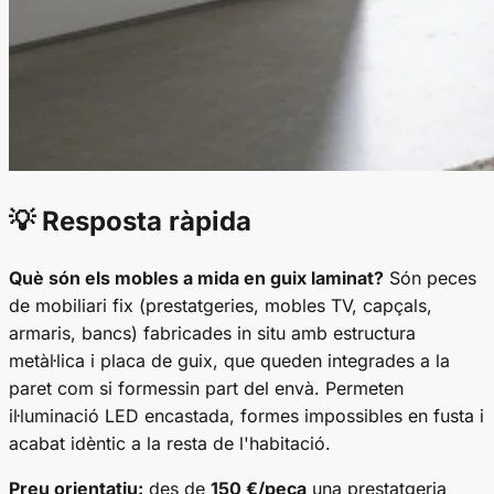
💡 Resposta ràpida
Què són els mobles a mida en guix laminat?
Són peces
de mobiliari fix (prestatgeries, mobles TV, capçals,
armaris, bancs) fabricades in situ amb estructura
metàl·lica i placa de guix, que queden integrades a la
paret com si formessin part del envà. Permeten
il·luminació LED encastada, formes impossibles en fusta i
acabat idèntic a la resta de l'habitació.
Preu orientatiu:
des de
150 €/peça
una prestatgeria