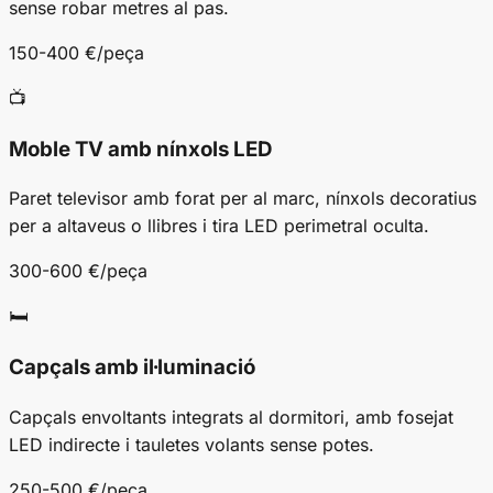
sense robar metres al pas.
150-400 €/peça
📺
Moble TV amb nínxols LED
Paret televisor amb forat per al marc, nínxols decoratius
per a altaveus o llibres i tira LED perimetral oculta.
300-600 €/peça
🛏️
Capçals amb il·luminació
Capçals envoltants integrats al dormitori, amb fosejat
LED indirecte i tauletes volants sense potes.
250-500 €/peça