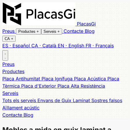
PlacasGi
Preus
Contacte
Blog
Productes
+
Serveis
+
CA
+
ES · Español
CA · Català
EN · English
FR · Français
Tots els productes
Tots els serveis
Envans
Placa Antihumitat
Sostres falsos
Placa Ignífuga
Aïllament acústic
Placa
Preus
Acústica
Insonorització dormitori
Placa Tèrmica
Placa d'Exterior
Aquapanel exterior
Placa Alta
Reformes
Productes
Resistència
claus en mà
Mobles a Mida
Placa Antihumitat
Placa Ignífuga
Placa Acústica
Placa
Cobertura local
Tèrmica
Placa d'Exterior
Placa Alta Resistència
Banyoles
Salt
Sarrià de Ter
Cassà de la Selva
Figueres
Serveis
Olot
Palafrugell
Palamós
Sant Feliu de Guíxols
Platja
Tots els serveis
Envans de Guix Laminat
Sostres falsos
d'Aro
Lloret de Mar
Roses
Aïllament acústic
Contacte
Blog
Mobles a mida en guix laminat a