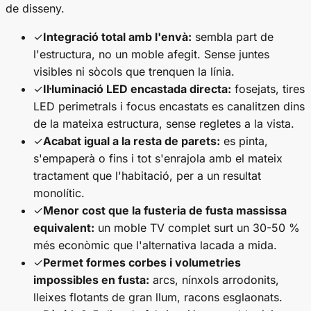
de disseny.
✓
Integració total amb l'envà:
sembla part de
l'estructura, no un moble afegit. Sense juntes
visibles ni sòcols que trenquen la línia.
✓
Il·luminació LED encastada directa:
fosejats, tires
LED perimetrals i focus encastats es canalitzen dins
de la mateixa estructura, sense regletes a la vista.
✓
Acabat igual a la resta de parets:
es pinta,
s'empaperà o fins i tot s'enrajola amb el mateix
tractament que l'habitació, per a un resultat
monolític.
✓
Menor cost que la fusteria de fusta massissa
equivalent:
un moble TV complet surt un 30-50 %
més econòmic que l'alternativa lacada a mida.
✓
Permet formes corbes i volumetries
impossibles en fusta:
arcs, nínxols arrodonits,
lleixes flotants de gran llum, racons esglaonats.